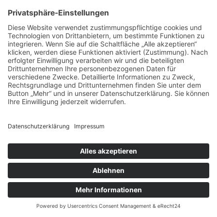
abgefragt wurde; die Einwilligung ist jederzeit
widerrufbar.
Die von Ihnen an uns per Kontaktanfragen
übersandten Daten verbleiben bei uns, bis Sie uns zur
Löschung auffordern, Ihre Einwilligung zur Speicherung
widerrufen oder der Zweck für die Datenspeicherung
entfällt (z. B. nach abgeschlossener Bearbeitung Ihres
Anliegens). Zwingende gesetzliche Bestimmungen –
insbesondere gesetzliche Aufbewahrungsfristen –
bleiben unberührt.
5. Analyse-Tools und
Werbung
Google Analytics
Diese Website nutzt Funktionen des
Webanalysedienstes Google Analytics. Anbieter ist die
Google Ireland Limited („Google“), Gordon House,
Barrow Street, Dublin 4, Irland.